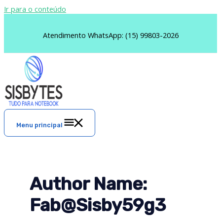
Ir para o conteúdo
Atendimento WhatsApp: (15) 99803-2026
Menu principal
Author Name:
Fab@sisby59g3